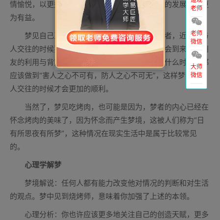
情愉悦，以更好的心态去面对各种事情，对今后的发展也将更
老师
为有益。
老师
梦见自己正在吃烤全羊或烤乳猪，则提醒梦者，近期在与
微信
人交往的时候要多加小心，尤其是需要提防可能会到来的、朋
友的利用与背叛，或许，应该建议梦者，不管在什么时候，都
大师
应该做到“害人之心不可有，防人之心不可无”，这样梦者在与
微信
人交往的时候才会更加的顺利。
当然了，梦见吃烤肉，也可能是因为，梦者的内心已经在
怀念烤肉的美味了，因为怀念而产生梦境，这被人们称为“日
有所思夜有所梦”，这种情况在现实生活中是属于比较常见
的。
心理学解梦
梦境解说：任何人都有能力改变他对情况的判断和对生活
的观点。梦中见到烧烤师，意味着你加强了上述的本领。
心理分析：你也许应该更多地关注自己的创造天赋，更多