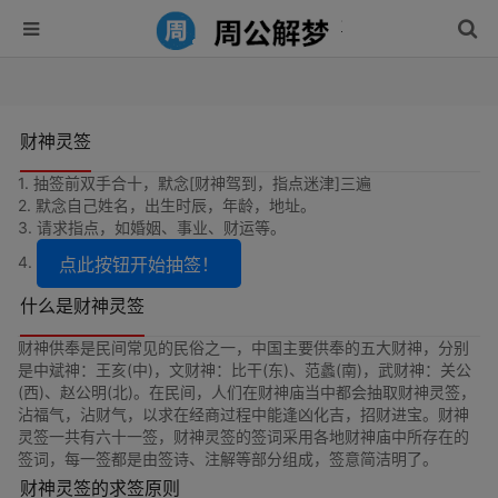
财神灵签
1. 抽签前双手合十，默念[财神驾到，指点迷津]三遍
2. 默念自己姓名，出生时辰，年龄，地址。
3. 请求指点，如婚姻、事业、财运等。
4.
点此按钮开始抽签！
什么是财神灵签
财神供奉是民间常见的民俗之一，中国主要供奉的五大财神，分别
是中斌神：王亥(中)，文财神：比干(东)、范蠡(南)，武财神：关公
(西)、赵公明(北)。在民间，人们在财神庙当中都会抽取财神灵签，
沾福气，沾财气，以求在经商过程中能逢凶化吉，招财进宝。财神
灵签一共有六十一签，财神灵签的签词采用各地财神庙中所存在的
签词，每一签都是由签诗、注解等部分组成，签意简洁明了。
财神灵签的求签原则