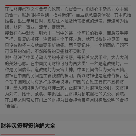
在抽财神灵签之时要专心致志，心智合一，消除心中杂念，双手诚
恳合一，默念“财神驾到，指导迷津”。而后默念自身情况，其中包括
姓名，出生年月日时，现居住地址及所需指点的迷津，迷津可为婚
姻，财运，事业，流年，健康等。
接着在心中默念一到六十一当中的某一个阿拉伯数字，而后双手捧
圣杯，反复的掷杯，连续掷三个圣杯之后，就可以得财神灵签。如
果没有抛杯三次就需要重新抽签。而且要记住，一个相同的问题不
可重复的询问，不然所得的灵签就不灵验了。
财神倾注了中国劳动人民的朴素情感，寄托着安居乐业，大吉大利
的美好心愿。在中国民间财神可分为两大类：一种是道教赐封，一
种是民间信仰。道教赐封为天官上神，中国民间信仰为天官天仙。
财神在中国的民间是主管钱财的神明，所以财神也是道德俗神，这
个在中国的民间有多种版本与说法。中国的百姓主要供奉五种财
神，最大的财神为中斌财神王亥，正财神为月财神赵公明，文财神
为刘海、比干、范蠡、李诡祖。武财神为镇宅赐福的关公、钟馗。
在过年之时常贴在门上的财神为日春神青帝与月财神赵公明的合称
“春福”。
财神灵签解签详解大全