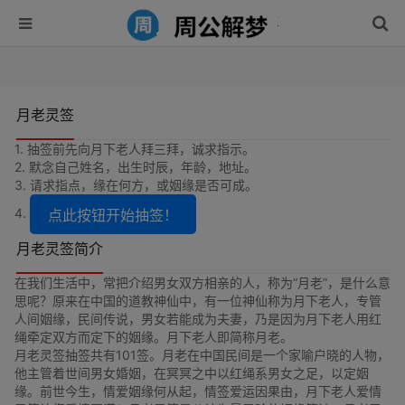
月老灵签
1. 抽签前先向月下老人拜三拜，诚求指示。
2. 默念自己姓名，出生时辰，年龄，地址。
3. 请求指点，缘在何方，或姻缘是否可成。
4.
点此按钮开始抽签！
月老灵签简介
在我们生活中，常把介绍男女双方相亲的人，称为“月老”，是什么意
思呢？原来在中国的道教神仙中，有一位神仙称为月下老人，专管
人间姻缘，民间传说，男女若能成为夫妻，乃是因为月下老人用红
绳牵定双方而定下的姻缘。月下老人即简称月老。
月老灵签抽签共有101签。月老在中国民间是一个家喻户晓的人物，
他主管着世间男女婚姻，在冥冥之中以红绳系男女之足，以定姻
缘。前世今生，情爱姻缘何从起，情签爱运因果由，月下老人爱情