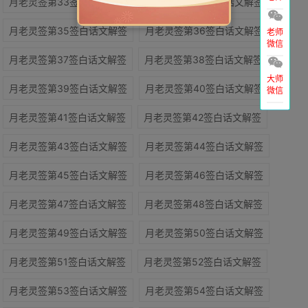
月老灵签第33签白话文解签
月老灵签第34签白话文解签
月老灵签第35签白话文解签
月老灵签第36签白话文解签
老师
微信
月老灵签第37签白话文解签
月老灵签第38签白话文解签
大师
月老灵签第39签白话文解签
月老灵签第40签白话文解签
微信
月老灵签第41签白话文解签
月老灵签第42签白话文解签
月老灵签第43签白话文解签
月老灵签第44签白话文解签
月老灵签第45签白话文解签
月老灵签第46签白话文解签
月老灵签第47签白话文解签
月老灵签第48签白话文解签
月老灵签第49签白话文解签
月老灵签第50签白话文解签
月老灵签第51签白话文解签
月老灵签第52签白话文解签
月老灵签第53签白话文解签
月老灵签第54签白话文解签