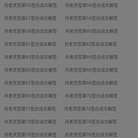
月老灵签第55签白话文解签
月老灵签第56签白话文解签
月老灵签第57签白话文解签
月老灵签第58签白话文解签
月老灵签第59签白话文解签
月老灵签第60签白话文解签
月老灵签第61签白话文解签
月老灵签第62签白话文解签
月老灵签第63签白话文解签
月老灵签第64签白话文解签
月老灵签第65签白话文解签
月老灵签第66签白话文解签
月老灵签第67签白话文解签
月老灵签第68签白话文解签
月老灵签第69签白话文解签
月老灵签第70签白话文解签
月老灵签第71签白话文解签
月老灵签第72签白话文解签
月老灵签第73签白话文解签
月老灵签第74签白话文解签
月老灵签第75签白话文解签
月老灵签第76签白话文解签