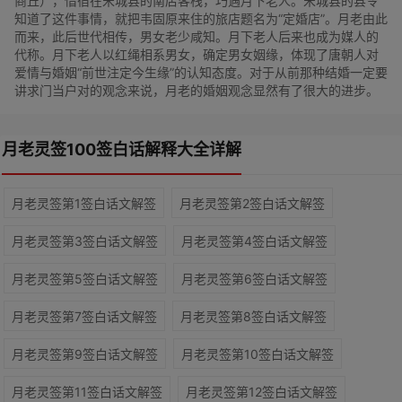
商丘），借宿在宋城县的南店客栈，巧遇月下老人。宋城县的县令
知道了这件事情，就把韦固原来住的旅店题名为“定婚店”。月老由此
而来，此后世代相传，男女老少咸知。月下老人后来也成为媒人的
代称。月下老人以红绳相系男女，确定男女姻缘，体现了唐朝人对
爱情与婚姻“前世注定今生缘”的认知态度。对于从前那种结婚一定要
讲求门当户对的观念来说，月老的婚姻观念显然有了很大的进步。
月老灵签100签白话解释大全详解
月老灵签第1签白话文解签
月老灵签第2签白话文解签
月老灵签第3签白话文解签
月老灵签第4签白话文解签
月老灵签第5签白话文解签
月老灵签第6签白话文解签
月老灵签第7签白话文解签
月老灵签第8签白话文解签
月老灵签第9签白话文解签
月老灵签第10签白话文解签
月老灵签第11签白话文解签
月老灵签第12签白话文解签