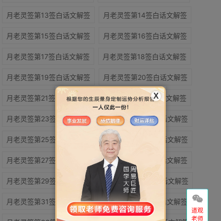
月老灵签第13签白话文解签
月老灵签第14签白话文解签
月老灵签第15签白话文解签
月老灵签第16签白话文解签
月老灵签第17签白话文解签
月老灵签第18签白话文解签
月老灵签第19签白话文解签
月老灵签第20签白话文解签
X
月老灵签第21签白话文解签
月老灵签第22签白话文解签
月老灵签第23签白话文解签
月老灵签第24签白话文解签
月老灵签第25签白话文解签
月老灵签第26签白话文解签
月老灵签第27签白话文解签
月老灵签第28签白话文解签
月老灵签第29签白话文解签
月老灵签第30签白话文解签
月老灵签第31签白话文解签
月老灵签第32签白话文解签
道观
老师