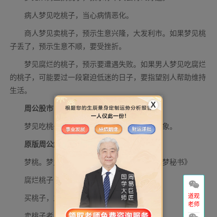
病人梦见吃桃子，当心病情恶化。
商人梦见卖桃子，预示生意兴隆，大发利市。如果梦见桃
子丢了，预示生意不顺，要受挫折。
梦见腐烂的桃子，预示要遭遇失败。如果男人梦见吃腐烂
的桃子，可能要过一段窘迫低迷的日子，要指望别人帮助维持
生活。
X
周公股市
梦见吃桃子，股市暗示谨慎处理，有下跌之象。
原版周公解梦
梦桃。梦之者，主有守御，善辟不祥。《断梦秘书》
腐烂桃子，事无成。《周公解梦》
道观
买桃子，主进财，吉。《周公解梦》
老师
卖桃子者，主厄事。《周公解梦》