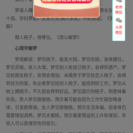
老师
梦道人赠桃，吉。谋为有成，功名有就，寿得长生，利获
微信
十倍。孕妇梦此，生男大贵;病人梦此，不药自愈。《梦林玄
解》
大师
微信
赠人桃子，得尊位。《周公解梦》
心理学解梦
梦境解说：梦见桃子，能发大财。梦见吃桃，身体健壮。
梦见买桃，收入大增。梦见别人给自己桃子，会得到遗产。梦
见给朋友桃子，友情会增加。未婚男子梦见给恋人桃子，会得
到对方的爱。失业者梦见给别人桃子，能找到好工作。梦见从
树上摘桃子，不久就会得到好运。梦见腐烂的桃子，则意味着
失败。男人梦见猕猴桃，预示着可能会因为工作忙碌忽略身
体，引发肠胃病。女人梦见猕猴桃，预示生活幸福，但身体仍
需要增加调养。梦见水蜜桃，预示着爱情运的上升和增加，年
轻人可以获得异性的吸引。