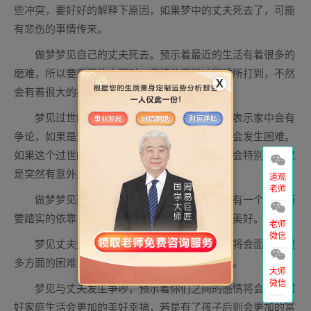
些冲突，要好好的解释下原因，如果梦中的丈夫死去了，可能
有悲伤的事情传来。
做梦梦见自己的丈夫死去。预示着最近的生活有着很多的
磨难，所以要坚强的去面对，坚持住不能被困难所打到，不然
X
会有着很大的损失。
梦见过世的人，如果是死去的父亲活过来，表示家中会有
争论，如果是梦见死去的亡友，则表示物质上将会发生困难。
如果这个过世的人给你东西，那表示你的工作运会特别旺，或
是突然有意外之财降临
道观
老师
做梦梦见死去的丈夫预示着，自己的生活会有一个坚定而
要踏实的依靠，对于自己的生活也会变得越来越美好。
老师
微信
梦见丈夫生病或是死亡，预示着自己的生活将会面临着很
多方面的困难，要学会去面对，去结决这些困难。
大师
微信
梦见与丈夫发生争吵，预示着你们之间的感情将会越来越
好家庭生活会更加的美好幸福，若是有了孩子后则会更加的富