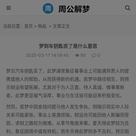
当前位置：
首页
>
物品
> 文章正文
梦到车钥匙丢了是什么意思
2025-03-17 14:18:45
90
0
梦见汽车钥匙丢了，此梦通常象征着事业上可能遇到贵人的提
携或他人的帮助，从而获得新的机遇。若梦中路径相生，则预
示财运有望拓展，尤其对于为人正直、待人真诚、做事果断
者，此梦更显福气深厚，事业与生活皆可能迎来积极变化。
然而，若梦中因金钱问题与他人发生争执，则暗示现实中人际
关系可能紧张，事业上易遇烦恼，财运也可能因他人欺骗而受
损，求财之路较为艰难。从季节角度来看，夏天得此梦较为吉
利，象征困境中或有转机；而冬天得此梦则多不吉利，预示阻