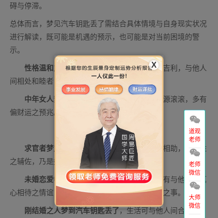
碍与停滞。
总体而言，梦见汽车钥匙丢了需结合具体情境与自身现实状况
进行解读，既可能是机遇的预示，也可能是对当前困境的警
示。
X
性格温和之人梦之
，往西走吉利，往东走不吉利，与他人
间相处和睦者，财运有所提升之迹象。
中年女人梦见汽车钥匙丢了
，大吉大利，财源滚滚，多有
偏财运之预兆。财运颇多，事业顺利。
道观
老师
求官者梦之
，事业中多有改善之意，得他人相助，得异性
之辅佐，乃是好运之征兆也。
老师
微信
未婚恋爱中女子做梦梦见汽车钥匙丢了
，虽有与他人间真
心相待之情谊，奈何彼此暧昧颇多，情感有未明之事。
大师
微信
刚结婚之人梦到汽车钥匙丢了
，生活可与他人间合作共