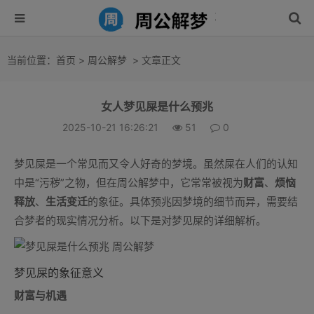
当前位置：
首页
>
周公解梦
> 文章正文
女人梦见屎是什么预兆
2025-10-21 16:26:21
51
0
梦见屎是一个常见而又令人好奇的梦境。虽然屎在人们的认知
中是“污秽”之物，但在周公解梦中，它常常被视为
财富
、
烦恼
释放
、
生活变迁
的象征。具体预兆因梦境的细节而异，需要结
合梦者的现实情况分析。以下是对梦见屎的详细解析。
梦见屎的象征意义
财富与机遇