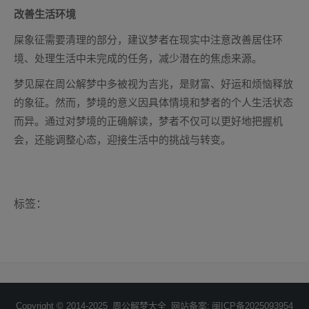
改善生活环境
屎象征需要清理的部分，建议梦者在现实中注意改善居住环
境、处理生活中未完成的任务，减少潜在的焦虑来源。
梦见屎在周公解梦中多被视为吉兆，是财富、好运和烦恼释放
的象征。然而，梦境的意义因具体情境和梦者的个人生活状态
而异。通过对梦境的正确解读，梦者不仅可以更好地把握机
会，还能调整心态，迎接生活中的挑战与转变。
标签：
Copyright © 2014-2025
周公解梦大全
网站备案:
闽ICP备2025093954