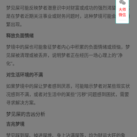
梦见屎可能反映梦者潜意识中对财富或成功的强烈渴望，尤其
大师
微信
是在梦者近期关注事业或财务问题时，这种梦境可能会更加频
繁出现。
释放负面情绪
梦境中的屎也可能象征梦者内心中积累的负面情绪或烦恼，梦
见屎被清理或被丢弃，说明梦者正在经历一场心理上的“净
化”。
对生活环境的不满
如果梦境中的屎让梦者感到厌恶，可能暗示梦者对某些现实状
况感到不满，或者对生活中的某些“污秽”问题感到困扰，需要
寻求解决方案。
梦见屎的吉凶分析
吉兆梦境
梦见踩到屎、掉进屎堆、身上沾满屎等，均为财运大旺的象