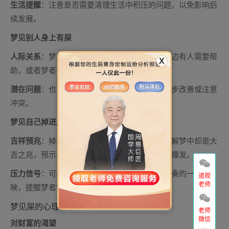
生活提醒
：注意是否需要清理生活中积压的问题，以免影响后
续发展。
梦见别人身上有屎
人际关系
：梦到别人身上沾屎，可能暗示梦者身边有人需要帮
X
助，或者梦者会通过他人获得利益。
潜在问题
：也可能预示与某些人的关系需要进一步改善或注意
冲突。
梦见自己掉进屎堆
吉祥预兆
：掉进屎堆在梦中虽然不适，但在周公解梦中却是大
吉之兆，预示着梦者将迎来事业的高峰或财运的爆发。
压力信号
：可能是潜意识中对过度忙碌的生活节奏的一种反
道观
老师
映，提醒梦者需要适当调整节奏。
梦见屎的心理解读
老师
微信
对财富的渴望